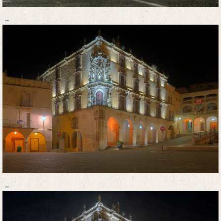
..
..