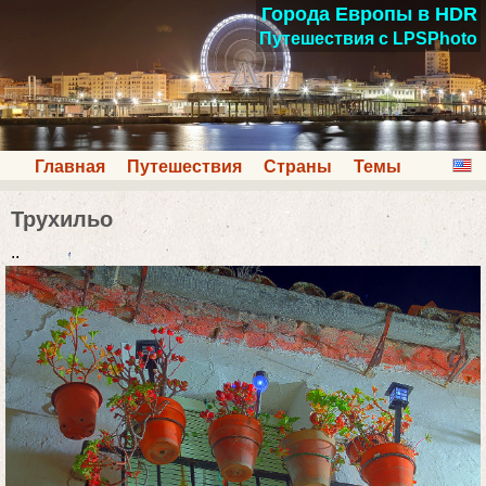
Города Европы в HDR
Путешествия с LPSPhoto
Главная
Путешествия
Страны
Темы
Трухильо
..