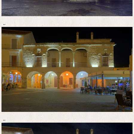
..
..