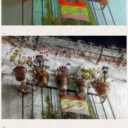
..
..