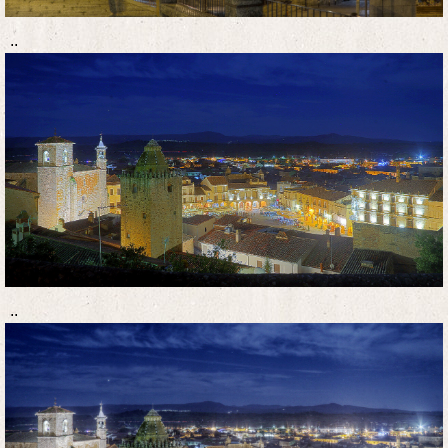
..
..