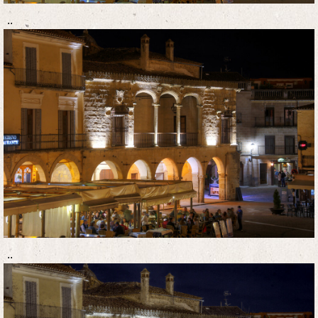
..
..