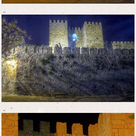
..
..