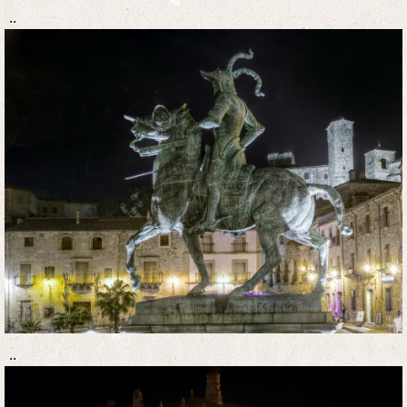
..
..