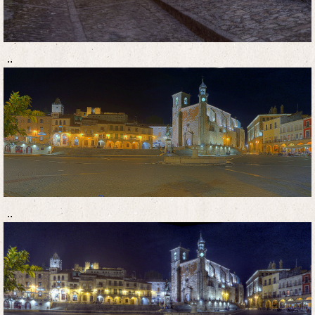
..
..