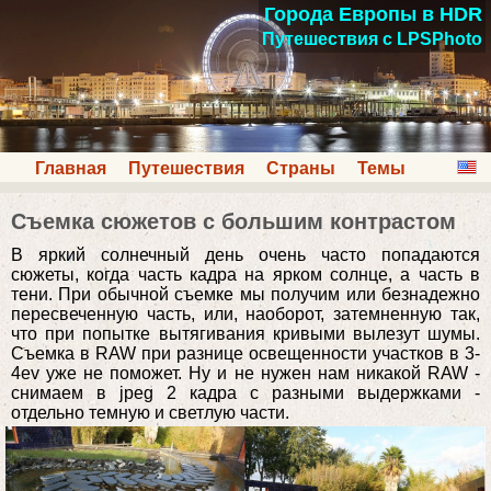
Города Европы в HDR
Путешествия с LPSPhoto
Главная
Путешествия
Страны
Темы
Съемка сюжетов с большим контрастом
В яркий солнечный день очень часто попадаются
сюжеты, когда часть кадра на ярком солнце, а часть в
тени. При обычной съемке мы получим или безнадежно
пересвеченную часть, или, наоборот, затемненную так,
что при попытке вытягивания кривыми вылезут шумы.
Съемка в RAW при разнице освещенности участков в 3-
4ev уже не поможет. Ну и не нужен нам никакой RAW -
снимаем в jpeg 2 кадра с разными выдержками -
отдельно темную и светлую части.