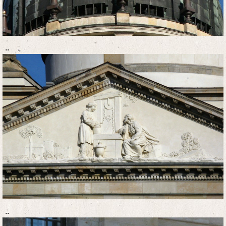
..
..