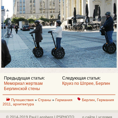
Предыдущая статья:
Следующая статья:
Мемориал жертвам
Круиз по Шпрее, Берлин
Берлинской стены
Путешествия
»
Страны
»
Германия
Берлин
,
Германия
2011
,
архитектура
© 2014-2019 Paul Lansberg LPSPHOTO
о сайте | yсловия