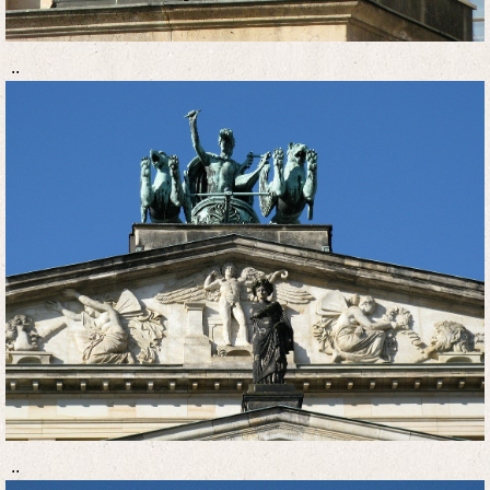
..
..