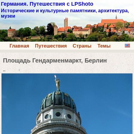
Германия. Путешествия с LPShoto
Исторические и культурные памятники, архитектура,
музеи
Главная
Путешествия
Страны
Темы
Площадь Гендарменмаркт, Берлин
..