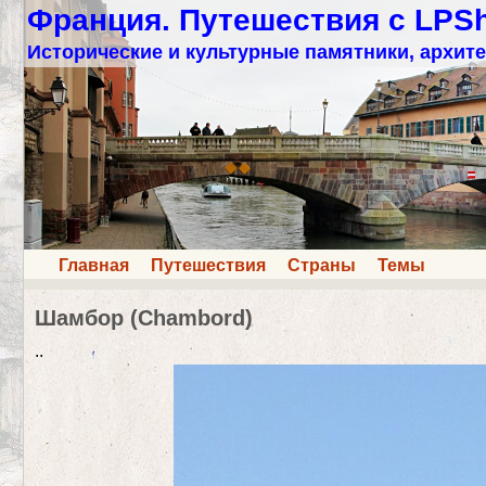
Франция. Путешествия с LPS
Исторические и культурные памятники, архите
Главная
Путешествия
Страны
Темы
Шамбор (Chambord)
..