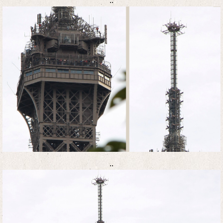
..
..