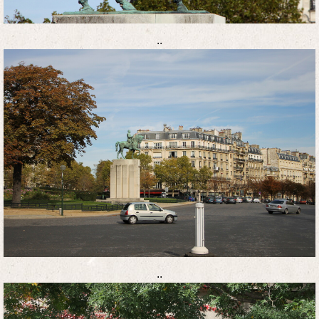
..
..