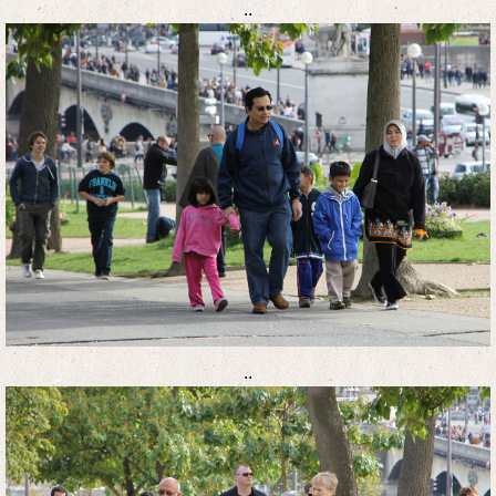
..
..