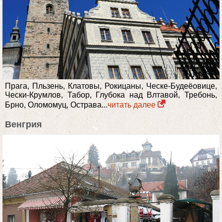
Прага, Пльзень, Клатовы, Рокицаны, Ческе-Будеёовице,
Чески-Крумлов, Табор, Глубока над Влтавой, Требонь,
Брно, Оломомуц, Острава...
читать далее
Венгрия