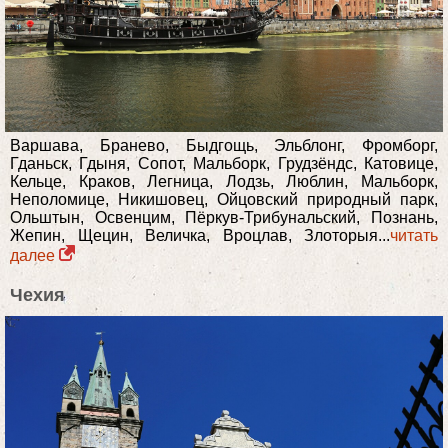
Варшава, Бранево, Быдгощь, Эльблонг, Фромборг,
Гданьск, Гдыня, Сопот, Мальборк, Грудзёндс, Катовице,
Кельце, Краков, Легница, Лодзь, Люблин, Мальборк,
Неполомице, Никишовец, Ойцовский природный парк,
Ольштын, Освенцим, Пёркув-Трибунальский, Познань,
Жепин, Щецин, Величка, Вроцлав, Злоторыя...
читать
далее
Чехия