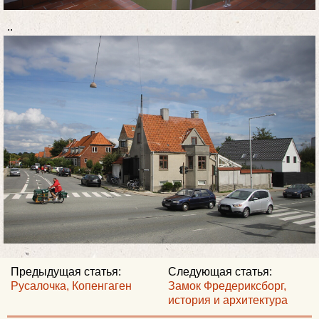
..
Предыдущая статья:
Следующая статья:
Русалочка, Копенгаген
Замок Фредериксборг,
история и архитектура