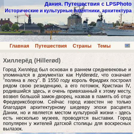
Дания. Путешествия с LPSPhoto
Исторические и культурные памятники, архитектура
Главная
Путешествия
Страны
Темы
Хиллерёд (Hillerød)
Город Хиллёрд был основан в раннем средневековье и
упоминался в документах как Hylderødz, что означает
"поляна в лесу". В 1550 году король Фридрих построил
рядом свою резиденцию, а его потомок, Кристиан IV,
родившийся здесь, и очень привязанный к этому месту,
возвел большой замок-дворец, назвав в память об отце
Фредериксборгом. Сейчас город известен не только
благодаря архитектурному шедевру эпохи расцвета
Дании, но и является местом культурной жизни - здесь
есть несколько музеев, проводятся выставки. Город
популярен у жителей датской столицы для воскресных
вылазок.