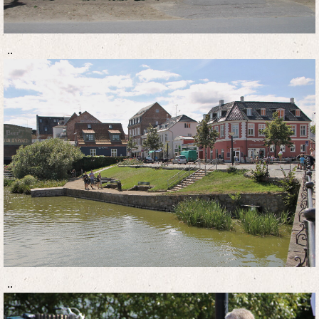
..
..