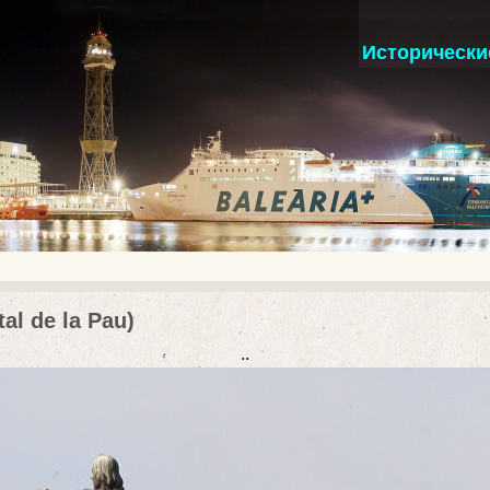
Исторические
al de la Pau)
..